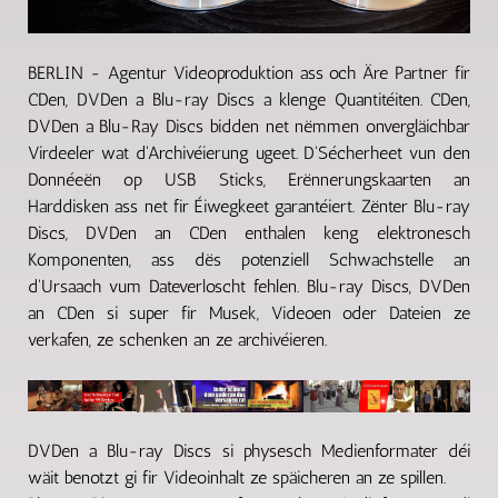
BERLIN - Agentur Videoproduktion ass och Äre Partner fir
CDen, DVDen a Blu-ray Discs a klenge Quantitéiten. CDen,
DVDen a Blu-Ray Discs bidden net nëmmen onvergläichbar
Virdeeler wat d'Archivéierung ugeet. D'Sécherheet vun den
Donnéeën op USB Sticks, Erënnerungskaarten an
Harddisken ass net fir Éiwegkeet garantéiert. Zënter Blu-ray
Discs, DVDen an CDen enthalen keng elektronesch
Komponenten, ass dës potenziell Schwachstelle an
d'Ursaach vum Dateverloscht fehlen. Blu-ray Discs, DVDen
an CDen si super fir Musek, Videoen oder Dateien ze
verkafen, ze schenken an ze archivéieren.
DVDen a Blu-ray Discs si physesch Medienformater déi
wäit benotzt gi fir Videoinhalt ze späicheren an ze spillen.