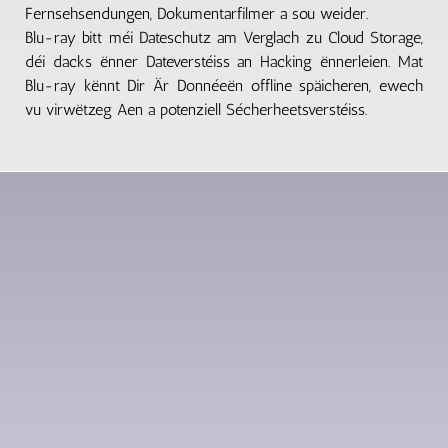
Fernsehsendungen, Dokumentarfilmer a sou weider.
Blu-ray bitt méi Dateschutz am Verglach zu Cloud Storage,
déi dacks ënner Dateverstéiss an Hacking ënnerleien. Mat
Blu-ray kënnt Dir Är Donnéeën offline späicheren, ewech
vu virwëtzeg Aen a potenziell Sécherheetsverstéiss.