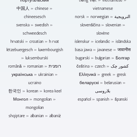
ouni
португальский
tiếng việt » vietnamese »
sinn
mixen
Publikum
中国人 » chinese »
vietnamese
dofir
an
ass.
chineesesch
norsk » norwegian » النرويجية
den
ze
svenska » swedish »
éischte
slovenščina » slovenian »
beherrschen.
Choix
schweedesch
slovène
als
hrvatski » croatian » hırvat
íslenskur » icelandic » isländska
Souvenir,
lëtzebuergesch » luxembourgish
basa jawa » javanese » जावानीस
als
Kaddo
» luksemburski
bugarski » bulgarian » Болгар
oder
čeština » czech » کشور چک
română » romanian » רומנית
zum
українська » ukrainian »
Ελληνικά » greek » gresk
Verkaf.
ucraino
беларускі » belarusian »
한국인 » korean » korea keel
بلاروسی
Монгол » mongolian »
español » spanish » španski
mongolian
shqiptare » albanian » albaniż