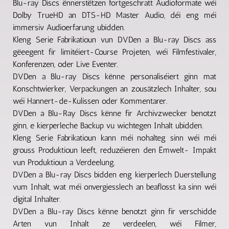
Blu-ray Discs ënnerstëtzen fortgeschratt Audioformate wéi
Dolby TrueHD an DTS-HD Master Audio, déi eng méi
immersiv Audioerfarung ubidden.
Kleng Serie Fabrikatioun vun DVDen a Blu-ray Discs ass
gëeegent fir limitéiert-Course Projeten, wéi Filmfestivaler,
Konferenzen, oder Live Eventer.
DVDen a Blu-ray Discs kënne personaliséiert ginn mat
Konschtwierker, Verpackungen an zousätzlech Inhalter, sou
wéi Hannert-de-Kulissen oder Kommentarer.
DVDen a Blu-Ray Discs kënne fir Archivzwecker benotzt
ginn, e kierperleche Backup vu wichtegen Inhalt ubidden.
Kleng Serie Fabrikatioun kann méi nohalteg sinn wéi méi
grouss Produktioun leeft, reduzéieren den Ëmwelt- Impakt
vun Produktioun a Verdeelung.
DVDen a Blu-ray Discs bidden eng kierperlech Duerstellung
vum Inhalt, wat méi onvergiesslech an beaflosst ka sinn wéi
digital Inhalter.
DVDen a Blu-ray Discs kënne benotzt ginn fir verschidde
Arten vun Inhalt ze verdeelen, wéi Filmer,