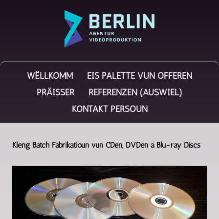
WËLLKOMM
EIS PALETTE VUN OFFEREN
PRÄISSER
REFERENZEN (AUSWIEL)
KONTAKT PERSOUN
Kleng Batch Fabrikatioun vun CDen, DVDen a Blu-ray Discs