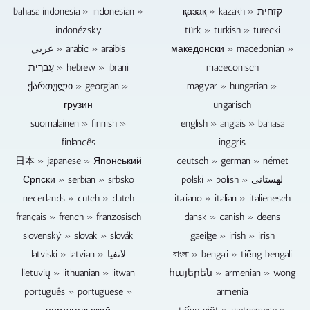
keng
Textmaterial.
Event
datt
ze
bahasa indonesia » indonesian »
қазақ » kazakh » קזחית
elektronesch
Videomaterial
mat
mir
produzéieren.
indonézsky
türk » turkish » turecki
Komponenten
vun
engem
Fernsehberichter
déi
Ären
Publikum
عربي » arabic » araibis
a
македонски » macedonian »
e
eegenen
ass,
Videoreportagen
עִברִית » hebrew » ibrani
macedonisch
schwaache
oder
kënnen
fir
ქართული » georgian »
magyar » hungarian »
Punkt
anere
hei
Iech
грузин
kënne
ungarisch
Quellen
och
iwwer
ginn
kann
Fernsteuerte
all
suomalainen » finnish »
english » anglais » bahasa
an
einfach
Kameraen
Zorte
finlandês
inggris
Datenverloscht
integréiert
benotzt
vun
日本 » japanese » Японський
deutsch » german » német
verursaachen.
ginn.
ginn.
Themen
Blu-
Et
Den
Српски » serbian » srbsko
produzéiere
polski » polish » لهستانی
ray
ass
techneschen
kënnen.
nederlands » dutch » dutch
italiano » italian » italienesch
Discs,
och
Effort
français » french » französisch
dansk » danish » deens
DVDen
méiglech
gëtt
slovenský » slovak » slovák
an
gaeilge » irish » irish
d'Audio
reduzéiert
CDen
Tracks
wann
latviski » latvian » لاتفيا
বাংলা » bengali » tiếng bengali
fir
vu
d'Videoopnam
lietuvių » lithuanian » litwan
հայերեն » armenian » wong
Musek
Concertopnamen
vun
português » portuguese »
armenia
a
z'änneren,
Diskussiounen
Video
ze