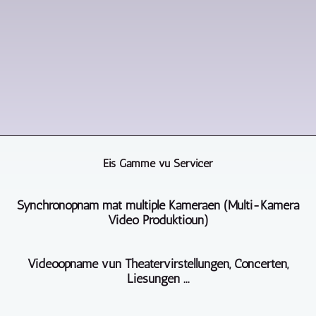
Eis Gamme vu Servicer
Synchronopnam mat multiple Kameraen (Multi-Kamera
Video Produktioun)
BERLIN
Videoopname vun Theatervirstellungen, Concerten,
-
Liesungen ...
Agentur
Videoproduktion
D'Videoopnam
ass