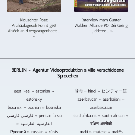
net
Soundtracks
Gespréich
beinhalt
vu
High-
nëmme
oder
mat
Neiegkeeten
just
Performance
fir
Audio
verschiddene
an
engem
Computeren
Interview mam Gunter
Klouschter Posa:
Archivéieren.
Tracks.
Leit
Informatioun,
zentrale
geschnidden.
Walther, Alliance 90, Déi Gréng
Archäologesch Fonnt gëtt
Festplacken,
Wärend
op
kulturell
Punkt
BERLIN
- Jidderee ... »
Abléck an d'Vergaangenheet: ...
USB
der
Video
a
kontrolléiert.
»
-
Sticks
Redaktioun
soll
sportlech
Dëst
Agentur
a
gëtt
opgeholl
Eventer,
reduzéiert
Videoproduktion
Memory
de
ginn,
Concoursen,
d'Aarbechtskraaft
bitt
Cards
Video
ass
sozial
an
d'Méiglechkeet
daueren
fäerdeg
d'Benotzung
Eventer
d'Käschte
och
BERLIN - Agentur Videoproduktion a ville verschiddene
net
mat
vu
a
well
Videoen
Sproochen
fir
Logoen,
méi
vill
eng
an
ëmmer.
Blurbs
wéi
méi.
eenzeg
8K
eesti keel » estonian »
हिन्दी » hindi » ヒンディー語
Blu-
an,
2
Eise
Persoun
/
Ray
wann
Kameraen
estónsky
Räichtum
azərbaycan » azerbaijani »
verschidde
UHD-
Discs,
néideg,
essentiell.
un
Kamerae
II
bosanski » bosnian » bosníska
aserbaidžaan
DVDen
aner
Ofhängeg
Erfahrung
kontrolléiere
/
فارسی فارسی » persian farsia
suid afrikaans » south african »
an
Video-,
ob
ass
kann.
UHDTV2
» الفارسية الفارسية
CDen
दक्षिण अफ़्रीकी
Bild-
et
sou
/
enthalen
an
en
räich
4320p
Русский » russian » rúisis
malti » maltese » maltês