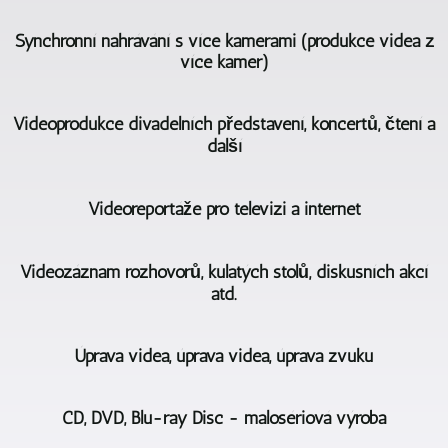
Synchronní nahrávání s více kamerami (produkce videa z
více kamer)
Hlavní
Videoprodukce divadelních představení, koncertů, čtení a
oblastí
další
činnosti
BERLIN
-
Při
Videoreportáže pro televizi a internet
Agentur
videozáznamu
Videoproduktion
divadelních
je
I
představení,
Videozáznam rozhovorů, kulatých stolů, diskusních akcí
natáčení
v
koncertů,
atd.
této
videa
čtení
oblasti
a
apod.
můžeme
V
produkce
se
Úprava videa, úprava videa, úprava zvuku
závislosti
videa
čerpat
samozřejmě
na
více
z
používá
Nahrávání
zakázce
kamerami.
bohatých
několik
CD, DVD, Blu-ray Disc - malosériová výroba
akcí,
využíváme
Používáme
zkušeností
kamer.
koncertů,
také
kamery
podložených
Vícekamerový