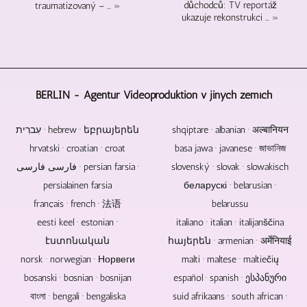
ray
čas
snadno
důchodců: TV reportáž
traumatizovaný – ... »
disky,
ukazuje rekonstrukci ... »
lze
integrovat.
DVD
zkrátit,
Je
a
pokud
také
CD
jsou
možné
jsou
videozáznamy
upravovat,
ideální
rozhovory
mixovat
BERLIN - Agentur Videoproduktion v jiných zemích
pro
a
a
prodej,
rozhovory
masterovat
rozdávání
עִברִית · hebrew · եբրայերեն
shqiptare · albanian · अल्बानियन
bez
zvukové
nebo
hrvatski · croatian · croat
basa jawa · javanese · জাভানিজ
publika.
stopy
archivaci
koncertních
فارسی فارسی · persian farsia ·
slovenský · slovak · slowakisch
hudby
záznamů.
persialainen farsia
беларускі · belarusian ·
a
videí.
français · french · 法语
belarussu
eesti keel · estonian ·
italiano · italian · italijanščina
էստոնական
հայերեն · armenian · अर्मेनियाई
norsk · norwegian · Норвеги
malti · maltese · maltiečių
bosanski · bosnian · bosnijan
español · spanish · ესპანური
বাংলা · bengali · bengaliska
suid afrikaans · south african ·