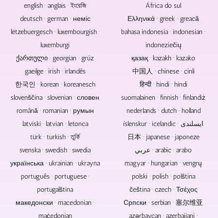
english · anglais · ইংরেজি
África do sul
deutsch · german · неміс
Ελληνικά · greek · greacă
lëtzebuergesch · luxembourgish ·
bahasa indonesia · indonesian ·
luxemburgi
indoneziečių
ქართული · georgian · grúz
қазақ · kazakh · kazako
gaeilge · irish · irlandês
中国人 · chinese · çinli
한국인 · korean · koreanesch
हिन्दी · hindi · hindi
slovenščina · slovenian · словен
suomalainen · finnish · finlandiż
română · romanian · румын
nederlands · dutch · holland
latviski · latvian · letonca
íslenskur · icelandic · ایسلندی
türk · turkish · তুর্কি
日本 · japanese · japoneze
svenska · swedish · swedia
عربي · arabic · arabo
українська · ukrainian · ukrayna
magyar · hungarian · vengrų
português · portuguese ·
polski · polish · polština
portugalština
čeština · czech · Τσέχος
македонски · macedonian ·
Српски · serbian · 塞尔维亚
maċedonjan
azərbaycan · azerbaijani ·