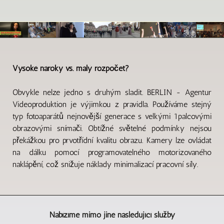
Vysoké nároky vs. malý rozpočet?
Obvykle nelze jedno s druhým sladit. BERLIN - Agentur
Videoproduktion je výjimkou z pravidla. Používáme stejný
typ fotoaparátů nejnovější generace s velkými 1palcovými
obrazovými snímači. Obtížné světelné podmínky nejsou
překážkou pro prvotřídní kvalitu obrazu. Kamery lze ovládat
na dálku pomocí programovatelného motorizovaného
naklápění, což snižuje náklady minimalizací pracovní síly.
Nabízíme mimo jiné následující služby