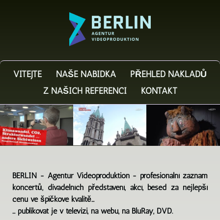
VÍTEJTE
NAŠE NABÍDKA
PŘEHLED NÁKLADŮ
Z NAŠICH REFERENCÍ
KONTAKT
BERLIN - Agentur Videoproduktion - profesionální záznam
koncertů, divadelních představení, akcí, besed za nejlepší
cenu ve špičkové kvalitě...
... publikovat je v televizi, na webu, na BluRay, DVD.