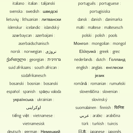
do
italiano : italian : talijanski
português : portuguese :
sprzedaży,
svenska : swedish : шведскі
portugisiska
prezentowania
lietuvių : lithuanian : литвански
dansk : danish : danimarka
i
archiwizowania
íslenskur : icelandic : islandský
malti : maltese : maltesesch
muzyki,
azərbaycan : azerbaijani :
polski : polish : pools
filmów
aserbaidschanisch
Монгол : mongolian : mongol
lub
norsk : norwegian : نروژی
Ελληνικά : greek : grec
plików.
ქართული : georgian : גרוזינית
nederlands : dutch : Голланд
suid afrikaans : south african :
english : anglais : енглески
südafrikanesch
језик
bosanski : bosnian : bosanski
română : romanian : rumuński
español : spanish : spāņu valoda
slovenščina : slovenian :
українська : ukrainian :
slovinský
اوکراینی
suomalainen : finnish : फिनिश
tiếng việt : vietnamese :
عربي : arabic : arabčina
vietnamesisk
türk : turkish : tuircis
deutsch : german : Немецкий
日本 : japanese : japonês