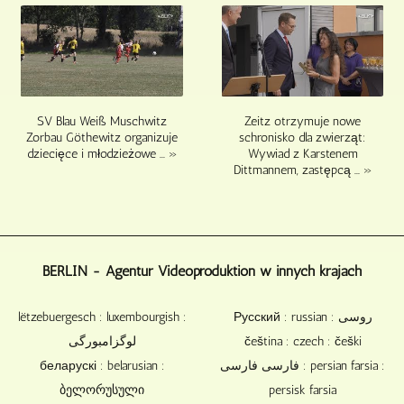
i
materiały
silnika,
kart
z
jeśli
pamięci.
innych
chodzi
Płyty
źródeł.
o
Blu-
Jeśli
dyskusje
ray,
ścieżki
bez
Zeitz otrzymuje nowe
DVD
SV Blau Weiß Muschwitz
publiczności.
dźwiękowe
schronisko dla zwierząt:
Zorbau Göthewitz organizuje
i
nagrania
Wywiad z Karstenem
dziecięce i młodzieżowe ... »
CD
koncertowego
Dittmannem, zastępcą ... »
nie
mają
mają
być
ich.
zremiksowane
Płyty
i
Blu-
zmasterowane,
BERLIN - Agentur Videoproduktion w innych krajach
ray,
możesz
DVD
je
i
lëtzebuergesch : luxembourgish :
Русский : russian : روسی
odpowiednio
CD
dostarczyć.
لوگزامبورگی
čeština : czech : češki
doskonale
беларускі : belarusian :
فارسی فارسی : persian farsia :
nadają
się
ბელორუსული
persisk farsia