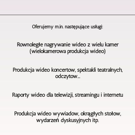
Oferujemy m.in. następujące usługi:
Równoległe nagrywanie wideo z wielu kamer
(wielokamerowa produkcja wideo)
Jeśli
Produkcja wideo koncertów, spektakli teatralnych,
chodzi
odczytów...
o
nagrywanie
W
wielokamerowe
Raporty wideo dla telewizji, streamingu i internetu
przypadku
i
nagrań
produkcję
Dzięki
wideo
wideo,
Produkcja wideo wywiadów, okrągłych stołów,
wieloletniej
przedstawień
BERLIN
wydarzeń dyskusyjnych itp.
działalności
teatralnych,
-
możemy
koncertów,
Agentur
W
odczytów
również
Videoproduktion