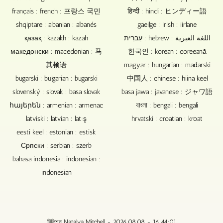
français : french : 프랑스 국민
हिन्दी : hindi : ヒンディー語
shqiptare : albanian : albanés
gaeilge : irish : iirlane
қазақ : kazakh : kazah
עִברִית : hebrew : اللغة العبرية
македонски : macedonian : 马
한국인 : korean : coreeană
其顿语
magyar : hungarian : mađarski
bugarski : bulgarian : bugarski
中国人 : chinese : hiina keel
slovenský : slovak : basa slovak
basa jawa : javanese : ジャワ語
հայերեն : armenian : armenac
বাংলা : bengali : bengali
latviski : latvian : latış
hrvatski : croatian : kroat
eesti keel : estonian : estisk
Српски : serbian : szerb
bahasa indonesia : indonesian :
indonesian
রিভিশন Natalya Mitchell - 2026.08.08 - 16:44:01