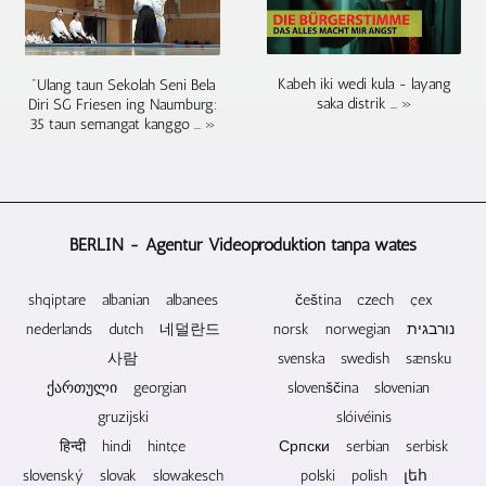
duwe
tambahan
kamera
bal-
kamera.
UHDTV2
urip
bakal
penting.
balan,
/
beting
digabungake,
Sepira
bal
4320p
winates.
Kabeh iki wedi kula - layang
iki
"Ulang taun Sekolah Seni Bela
perlu
tangan,
uga.
saka distrik ... »
Diri SG Friesen ing Naumburg:
Cakram
ora
kanggo
acara
35 taun semangat kanggo ... »
Blu-
dadi
ngontrol
sosial
ray,
masalah.
kamera
lan
DVD
Logo
saka
liya-
lan
lan
jarak
liyane.
CD
blurb
jauh,
Kita
ora
uga
BERLIN - Agentur Videoproduktion tanpa wates
gumantung
bisa
duwe
bisa
saka
riset
komponen
dirancang
acara
kanggo
shqiptare albanian albanees
čeština czech çex
elektronik.
lan
karo
sampeyan
nederlands dutch 네덜란드
norsk norwegian נורבגית
Mangkono,
digabungake.
pamirsa.
ing
iki
Materi
사람
Ora
svenska swedish sænsku
kabeh
TCTerms
video
perlu
wilayah
ქართული georgian
slovenščina slovenian
kekirangan
saka
motor
sing
gruzijski
slóivéinis
potensial
sumber
pan
bisa
हिन्दी hindi hintçe
Српски serbian serbisk
lan
sampeyan
miring
dipikirake
nimbulaké
dhewe
nalika
lan
slovenský slovak slowakesch
polski polish լեհ