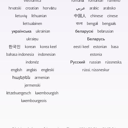
utawa
vietnamita
română romanian rumeno
didol.
hrvatski croatian horvātu
عربي arabic arabsko
lietuvių lithuanian
中国人 chinese cinese
liettualainen
বাংলা bengali bengaals
українська ukrainian
беларускі belarusian
ukraiņu
Беларусь
한국인 korean korea keel
eesti keel estonian basa
bahasa indonesia indonesian
estonia
indonéz
Русский russian rússneska,
english anglais engleski
rússi, rússneskur
հայերեն armenian
jermenski
lëtzebuergesch luxembourgish
luxembourgeois