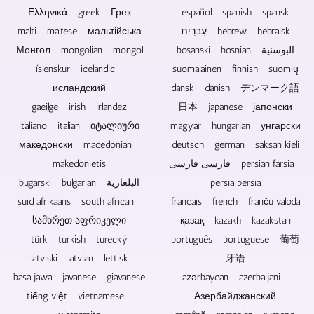
mundhut
utawa
diskusi
ngasilake
Ελληνικά greek Грек
español spanish spansk
data
liyane
tanpa
kontribusi
malti maltese мальтійська
עִברִית hebrew hebraisk
wis
bisa
penonton.
video
ilang.
gampang
Монгол mongolian mongol
bosanski bosnian البوسنية
lan
Cakram
diintegrasi.
laporan
íslenskur icelandic
suomalainen finnish suomių
Blu-
Sampeyan
TV.
исландский
dansk danish デンマーク語
ray,
uga
gaeilge irish irlandez
日本 japanese јапонски
DVD
bisa
lan
ngowahi,
italiano italian იტალიური
magyar hungarian унгарски
CD
nyampur
македонски macedonian
deutsch german saksan kieli
kanggo
lan
makedonietis
فارسی فارسی persian farsia
musik
nguasai
lan
trek
bugarski bulgarian البلغارية
persia persia
video
audio
suid afrikaans south african
français french franču valoda
dadi
rekaman
სამხრეთ აფრიკელი
қазақ kazakh kazakstan
pilihan
konser.
türk turkish turecký
português portuguese 葡萄
pisanan
minangka
latviski latvian lettisk
牙语
souvenir,
basa jawa javanese giavanese
azərbaycan azerbaijani
minangka
tiếng việt vietnamese
Азербайджанский
hadiah