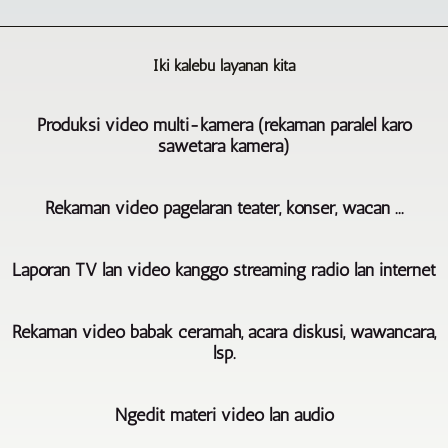
Iki kalebu layanan kita
Produksi video multi-kamera (rekaman paralel karo
sawetara kamera)
BERLIN
Rekaman video pagelaran teater, konser, wacan ...
-
Agentur
Ing
Videoproduktion
Laporan TV lan video kanggo streaming radio lan internet
rekaman
nawakake
video
sampeyan
Thanks
pagelaran
ngrekam
Rekaman video babak ceramah, acara diskusi, wawancara,
kanggo
teater,
lan
lsp.
pirang-
konser,
produksi
pirang
wacan,
video
Gumantung
taun
lan
multi-
Ngedit materi video lan audio
saka
kegiatan,
liya-
kamera.
tugas,
kita
liyane,
Kita