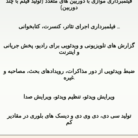
فیلمبرداری موازی با دوربین های متعدد (تولید فیلم با چند
دوربین)
BERLIN
فیلمبرداری اجرای تئاتر، کنسرت، کتابخوانی ...
-
Agentur
فیلمبرداری
Videoproduktion
گزارش های تلویزیونی و ویدئویی برای رادیو، پخش جریانی
کنسرت
فیلمبرداری
و اینترنت
ها،
همزمان
اجراهای
با
به
تئاتر،
چندین
ضبط ویدئویی از دور مذاکرات، رویدادهای بحث، مصاحبه و
لطف
کتابخوانی
دوربین
غیره.
سال‌ها
و
را
فعالیت،
...
به
بسته
می‌توانیم
البته
شما
ویرایش ویدئو، تنظیم ویدئو، ویرایش صدا
به
از
با
ارائه
اینکه
تجربیات
چندین
می
البته
مشتری
زیادی
دوربین
دهد.
تولید سی دی، دی وی دی و دیسک های بلوری در مقادیر
ضبط
چه
در
انجام
ما
کم
وقایع،
می
این
می
به
کنسرت
خواهد
زمینه
شود.
دوربین
BERLIN
ها،
و
استفاده
اگر
های