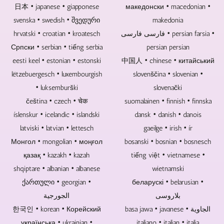
دی
متن،
به
македонски • macedonian •
می
日本 • japanese • giapponese
این
ها
ویدئو
اینکه
توانیم
ترتیب
svenska • swedish • შვედური
makedonia
و
و
رویدادی
گزارش
5
فارسی فارسی • persian farsia •
hrvatski • croatian • kroatesch
سی
مطالب
با
های
دوربین
persian persian
دی
Српски • serbian • tiếng serbia
صوتی
مخاطب
تلویزیونی
یا
ها
موجود
باشد،
و
بیشتر
eesti keel • estonian • estonski
中国人 • chinese • китайський
فاقد
را
می
گزارش
توسط
lëtzebuergesch • luxembourgish
slovenščina • slovenian •
قطعات
ارسال
توان
های
یک
• luksemburški
slovenački
الکترونیکی
کنید.
از
تصویری
نفر
هستند.
اگر
دوربین
suomalainen • finnish • finnska
را
čeština • czech • चेक
قابل
بنابراین،
مثلاً
های
برای
استفاده
íslenskur • icelandic • islandski
dansk • danish • danois
این
قرار
کنترل
شما
است.
latviski • latvian • lettesch
gaeilge • irish • ír
نقاط
است
از
تهیه
این
bosanski • bosnian • bosnesch
ضعف
Монгол • mongolian • моңғол
آهنگ
راه
کنیم.
باعث
بالقوه
های
دور
صرفه
қазақ • kazakh • kazah
tiếng việt • vietnamese •
و
صوتی
نیز
جویی
shqiptare • albanian • albanese
wietnamski
دلایل
ضبط
در
در
ქართული • georgian •
беларускі • belarusian •
از
کنسرت
اینجا
هزینه
دست
مسترینگ
استفاده
بلاروسی
الجورجية
های
دادن
شود،
کرد.
پرسنل
basa jawa • javanese • الجاوية
한국인 • korean • Корейский
داده
می
اگر
شما
українська • ukrainian •
italiano • italian • italia