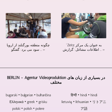
اجتماعی،
مرکزی،
II
دهند.
شامل
کافی
رویدادهای
یک
/
هارد
ایجاد
باشد.
فرهنگی،
فیلمبردار
UHDTV2
دیسک
و
وقتی
مسابقات
همه
/
ها،
ادغام
صحبت
ورزشی،
چیز
4320p
حافظه
لوگوها،
از
فوتبال،
را
را
های
تارها
مصاحبه
هندبال
در
نیز
USB
و
و
و
نظر
ارائه
و
در
مکالمه
بسیاری
دارد
می
"Zeitz به عنوان یک مرکز
چگونه منطقه بورگنلند از اروپا
کارت
صورت
با
موارد
و
دهد.
اطلاعات مشاغل: گزارش ... »
سود می برد: گفتگو ... »
های
لزوم
چند
دیگر
می
حافظه
تصویر
نفر
بود.
تواند
برای
اضافی،
می
با
دوربین
همیشه
متن
شود،
توجه
ها
دوام
و
همیشه
به
را
BERLIN - Agentur Videoproduktion در بسیاری از زبان های
نمی
مطالب
بیش
تجربه
به
مختلف
آورند.
ویدئویی
از
گسترده
روش
دیسک
است.
دو
ما،
های
های
همچنین
دوربین
تقریباً
مختلف
bugarski • bulgarian • bulharčina
हिन्दी • hindi • hindi
بلوری،
می
لازم
در
تراز
Ελληνικά • greek • grísku
lietuvių • lithuanian • リトアニ
دی
توانید
است.
هر
کند.
polski • polish • polere
ア語
وی
تصاویر،
بسته
موضوعی
به