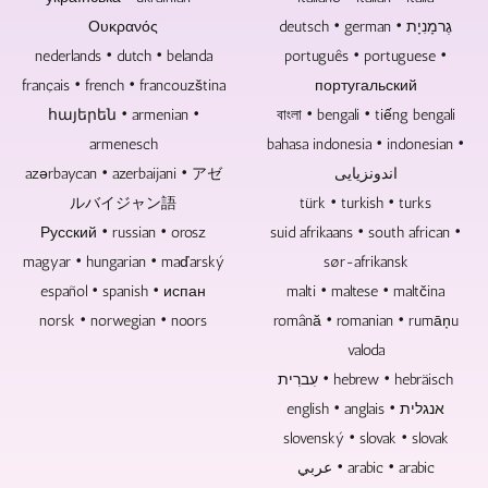
ها
توانیم
ضبط
می
deutsch • german • גֶרמָנִיָת
گم
Ουκρανός
این
های
شود.
شده
کار
ویدئویی
nederlands • dutch • belanda
português • portuguese •
اند.
را
مکالمه
français • french • francouzština
португальский
دیسک‌های
انجام
و
հայերեն • armenian •
বাংলা • bengali • tiếng bengali
بلوری،
دهیم
مصاحبه
دی‌وی‌دی‌ها
یا
بدون
armenesch
bahasa indonesia • indonesian •
و
شما
مخاطب
اندونزیایی
azərbaycan • azerbaijani • アゼ
سی‌دی‌های
می
باشد،
ルバイジャン語
türk • turkish • turks
موسیقی
توانید
زمان
suid afrikaans • south african •
و
Русский • russian • orosz
آن
مورد
ویدئو
را
نیاز
magyar • hungarian • maďarský
sør-afrikansk
از
به
می
español • spanish • испан
malti • maltese • maltčina
این
صورت
تواند
norsk • norwegian • noors
română • romanian • rumāņu
رو
فایل
کاهش
اولین
ارائه
یابد.
valoda
انتخاب
کنید.
עִברִית • hebrew • hebräisch
به
english • anglais • אנגלית
عنوان
slovenský • slovak • slovak
سوغات،
هدیه
عربي • arabic • arabic
یا