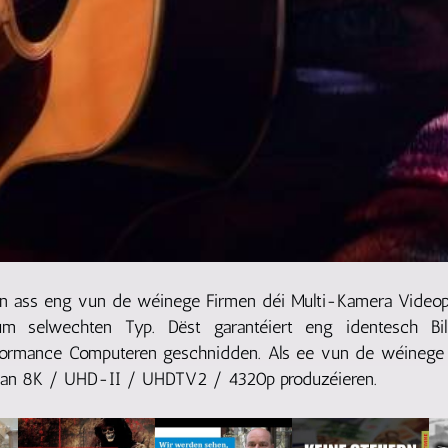
n ass eng vun de wéinege Firmen déi Multi-Kamera Videopr
um selwechten Typ. Dëst garantéiert eng identesch B
rformance Computeren geschnidden. Als ee vun de wéineg
 an 8K / UHD-II / UHDTV2 / 4320p produzéieren.