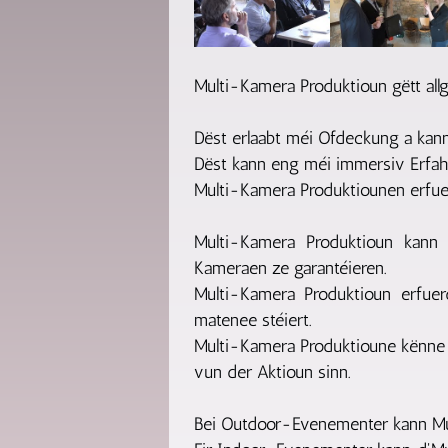
Multi-Kamera Produktioun gëtt al
Dëst erlaabt méi Ofdeckung a kann
Dëst kann eng méi immersiv Erfahr
Multi-Kamera Produktiounen erfue
Multi-Kamera Produktioun kann o
Kameraen ze garantéieren.
Multi-Kamera Produktioun erfuer
matenee stéiert.
Multi-Kamera Produktioune kënne be
vun der Aktioun sinn.
Bei Outdoor-Evenementer kann Mul