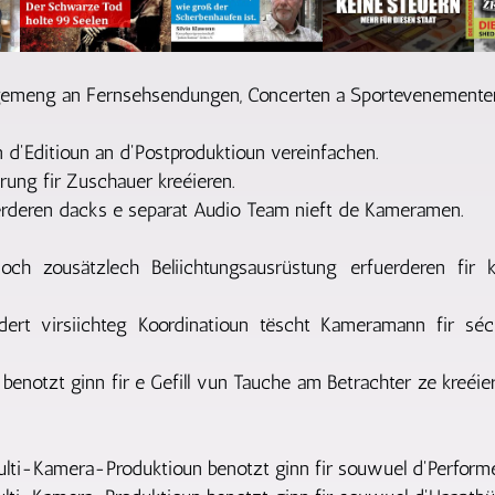
lgemeng an Fernsehsendungen, Concerten a Sportevenementer
 d'Editioun an d'Postproduktioun vereinfachen.
ung fir Zuschauer kreéieren.
rderen dacks e separat Audio Team nieft de Kameramen.
ch zousätzlech Beliichtungsausrüstung erfuerderen fir 
dert virsiichteg Koordinatioun tëscht Kameramann fir séc
notzt ginn fir e Gefill vun Tauche am Betrachter ze kreéiere
ti-Kamera-Produktioun benotzt ginn fir souwuel d'Performe