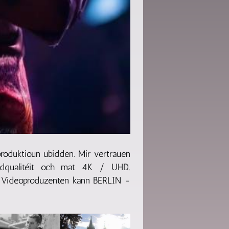
oduktioun ubidden. Mir vertrauen
ildqualitéit och mat 4K / UHD.
e Videoproduzenten kann BERLIN -