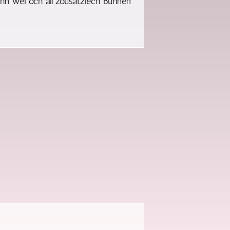
hn wéi och all zousätzlech Bühnen