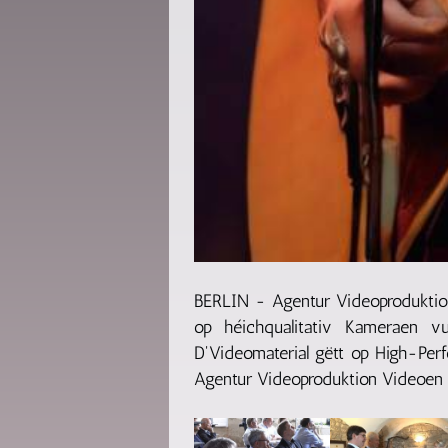
BERLIN - Agentur Videoproduktio
op héichqualitativ Kameraen v
D'Videomaterial gëtt op High-Pe
Agentur Videoproduktion Videoen