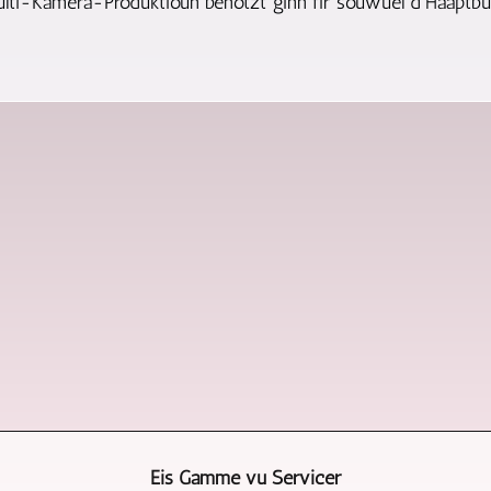
lti-Kamera-Produktioun benotzt ginn fir souwuel d'Haaptbü
Eis Gamme vu Servicer