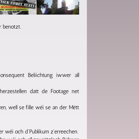
 benotzt.
konsequent Beliichtung iwwer all
herzestellen datt de Footage net
n, well se fille wéi se an der Mëtt
r wéi och d'Publikum z'erreechen.