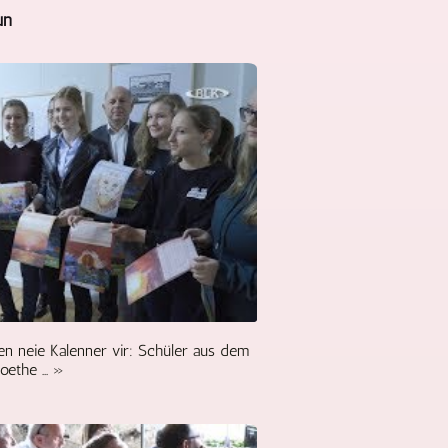
un
 en neie Kalenner vir: Schüler aus dem
oethe ... »