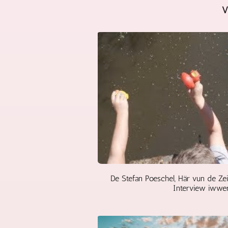
V
De Stefan Poeschel, Här vun de Z
Interview iwwer 