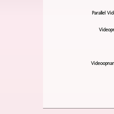
Parallel V
Videopr
Videoopnam