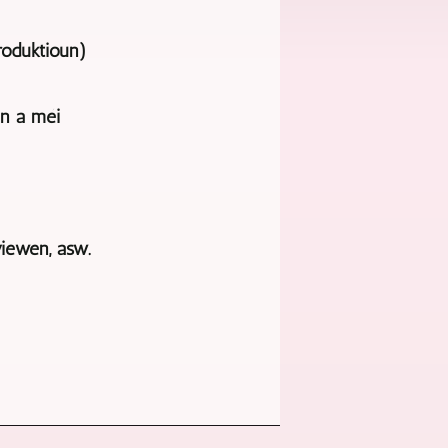
roduktioun)
en a méi
iewen, asw.