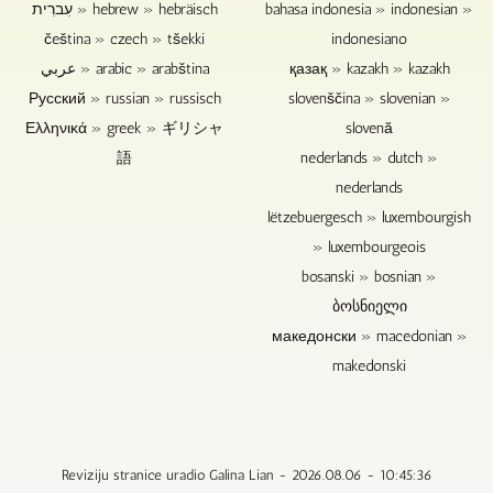
עִברִית » hebrew » hebräisch
bahasa indonesia » indonesian »
čeština » czech » tšekki
indonesiano
عربي » arabic » arabština
қазақ » kazakh » kazakh
Русский » russian » russisch
slovenščina » slovenian »
Ελληνικά » greek » ギリシャ
slovenă
語
nederlands » dutch »
nederlands
lëtzebuergesch » luxembourgish
» luxembourgeois
bosanski » bosnian »
ბოსნიელი
македонски » macedonian »
makedonski
Reviziju stranice uradio Galina Lian - 2026.08.06 - 10:45:36