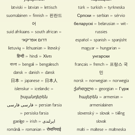
latviski » latvian » lettisch
türk » turkish » tyrkneska
suomalainen » finnish » 핀란드
Српски » serbian » sérvio
어
беларускі » belarusian » wit-
suid afrikaans » south african »
russies
דרום אפריקאי
español » spanish » spanjisht
lietuvių » lithuanian » litevský
magyar » hungarian »
हिन्दी » hindi » Χίντι
унгарски
বাংলা » bengali » bengalesch
français » french » 프랑스 국
dansk » danish » dansk
민
日本 » japanese » 日本人
norsk » norwegian » norwegia
íslenskur » icelandic »
ქართული » georgian » Гүрж
իսլանդերեն
հայերեն » armenian »
فارسی فارسی » persian farsia
armenialainen
» persiska farsia
slovenský » slovak » tiếng
gaeilge » irish » ایرلندی
slovak
română » romanian » रोमानियाई
malti » maltese » maltneska