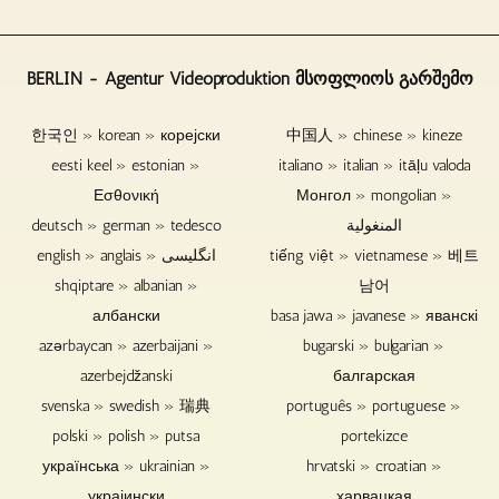
და
გამოაგზავნოთ
კამერები.
გამოიწვიოს
ეს.
საჭირო
მონაცემთა
აუდიო
დრო
დაკარგვა.
სიმღერები
შეიძლება
BERLIN - Agentur Videoproduktion მსოფლიოს გარშემო
Blu-
კონცერტის
შემცირდეს,
ray
ჩანაწერებიდან
თუ
한국인 » korean » корејски
中国人 » chinese » kineze
დისკები,
ასევე
ვიდეო
eesti keel » estonian »
DVD-
italiano » italian » itāļu valoda
შესაძლებელია
ჩანაწერები
ები
რემიქსი
არის
Εσθονική
Монгол » mongolian »
და
და
საუბრები
deutsch » german » tedesco
المنغولية
CD-
რემასტერირება.
და
english » anglais » انگلیسی
tiếng việt » vietnamese » 베트
ები
ინტერვიუები
შესანიშნავია
აუდიტორიის
shqiptare » albanian »
남어
მუსიკის,
გარეშე.
албански
basa jawa » javanese » яванскі
ვიდეოების
azərbaycan » azerbaijani »
bugarski » bulgarian »
ან
azerbejdžanski
ფაილების
балгарская
გასაყიდად,
svenska » swedish » 瑞典
português » portuguese »
საჩუქრად
polski » polish » putsa
portekizce
და
українська » ukrainian »
hrvatski » croatian »
დაარქივებისთვის.
украјински
харвацкая