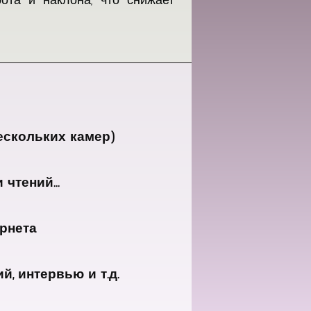
ескольких камер)
чтений...
ернета
, интервью и т.д.