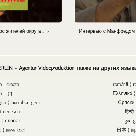
для
продажи,
дарения
и
архивирования
Интервью с Манфредом Г
 жителей округа ... »
музыки,
видео
или
файлов.
ERLIN - Agentur Videoproduktion также на других язык
n ¦ croata
română ¦ r
dansk ¦ danish ¦ דַנִי
Ελληνικά ¦
ish ¦ luxembourgeois
Српски ¦
 italienesch
k ¦ словак
gaeilg
 ¦ jaava keel
日本 ¦ jap