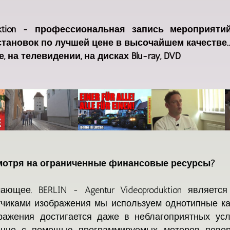
duktion - профессиональная запись мероприяти
тановок по лучшей цене в высочайшем качестве..
 на телевидении, на дисках Blu-ray, DVD
мотря на ограниченные финансовые ресурсы?
ющее. BERLIN - Agentur Videoproduktion являетс
иками изображения мы используем однотипные ка
ражения достигается даже в неблагоприятных ус
онно с помощью программируемых моторов поворо