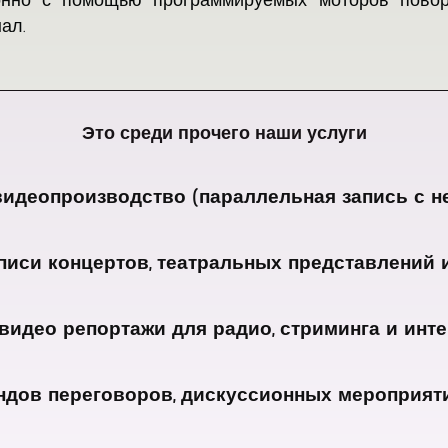
ал.
Это среди прочего наши услуги
идеопроизводство (параллельная запись с н
Производство
иси концертов, театральных представлений и 
многокамерного
видео
Когда
—
видео репортажи для радио, стриминга и инт
дело
основное
доходит
направление
Работая
до
деятельности
дов переговоров, дискуссионных мероприятий
видеожурналистом
видеозаписи
BERLIN
в
театральных
-
В
течение
постановок,