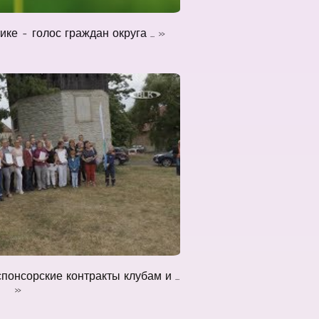
ке - голос граждан округа ... »
х
спонсорские контракты клубам и ...
»