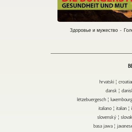
Здоровье и мужество - Голос
B
hrvatski ¦ croatia
lëtzebuergesch ¦ luxembourg
italiano ¦ italian ¦
slovenský ¦ slova
basa jawa ¦ javanese