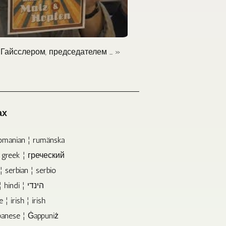
айсслером, председателем ... »
ах
omanian ¦ rumänska
 greek ¦ греческий
 serbian ¦ serbio
हिन्दी ¦ hindi ¦ הינדי
e ¦ irish ¦ irish
anese ¦ Ġappuniż