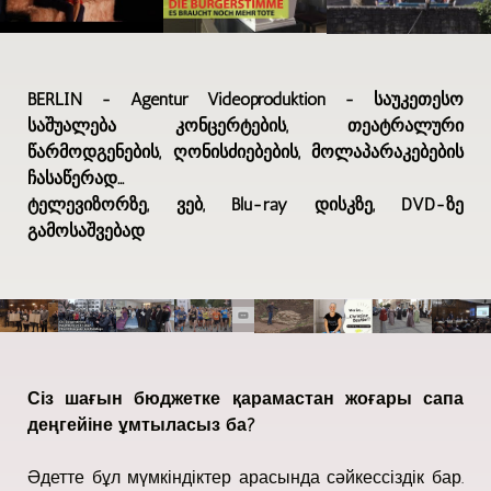
BERLIN - Agentur Videoproduktion - საუკეთესო
საშუალება კონცერტების, თეატრალური
წარმოდგენების, ღონისძიებების, მოლაპარაკებების
ჩასაწერად...
ტელევიზორზე, ვებ, Blu-ray დისკზე, DVD-ზე
გამოსაშვებად
Сіз шағын бюджетке қарамастан жоғары сапа
деңгейіне ұмтыласыз ба?
Әдетте бұл мүмкіндіктер арасында сәйкессіздік бар.