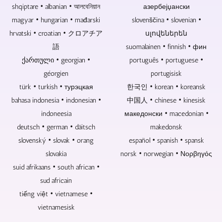
shqiptare • albanian • আলবেনিয়ান
азербејџански
magyar • hungarian • mađarski
slovenščina • slovenian •
hrvatski • croatian • クロアチア
սլովեներեն
語
suomalainen • finnish • фин
ქართული • georgian •
português • portuguese •
géorgien
portugisisk
türk • turkish • турэцкая
한국인 • korean • koreansk
bahasa indonesia • indonesian •
中国人 • chinese • kinesisk
indoneesia
македонски • macedonian •
deutsch • german • däitsch
makedonsk
slovenský • slovak • orang
español • spanish • spansk
slovakia
norsk • norwegian • Νορβηγός
suid afrikaans • south african •
sud africain
tiếng việt • vietnamese •
vietnamesisk