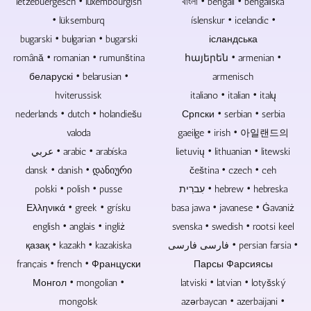
концерттік
lëtzebuergesch • luxembourgish
дискілері,
বাংলা • bengali • bengaliska
жазбаның
DVD
• lüksemburq
íslenskur • icelandic •
саундтректері
және
bugarski • bulgarian • bugarski
ісландська
ремикстелетін
CD
română • romanian • rumunština
հայերեն • armenian •
дискілері
және
беларускі • belarusian •
кәдесый,
armenisch
игерілетін
сыйлық
болса,
hviterussisk
italiano • italian • italų
немесе
оларды
nederlands • dutch • holandiešu
Српски • serbian • serbia
сату
сәйкесінше
valoda
gaeilge • irish • 아일랜드의
үшін
жеткізуге
عربي • arabic • arabíska
lietuvių • lithuanian • litewski
бірінші
болады.
таңдау
dansk • danish • დანიური
čeština • czech • ceh
болып
polski • polish • pusse
עִברִית • hebrew • hebreska
табылады.
Ελληνικά • greek • grísku
basa jawa • javanese • Ġavaniż
english • anglais • ingliż
svenska • swedish • rootsi keel
қазақ • kazakh • kazakiska
فارسی فارسی • persian farsia •
français • french • Француски
Парсы Фарсиясы
Монгол • mongolian •
latviski • latvian • lotyšský
mongolsk
azərbaycan • azerbaijani •