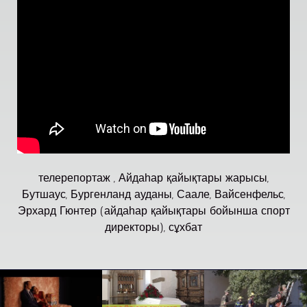
телерепортаж , Айдаһар қайықтары жарысы,
Бутшаус, Бургенланд ауданы, Саале, Вайсенфельс,
Эрхард Гюнтер (айдаһар қайықтары бойынша спорт
директоры), сұхбат