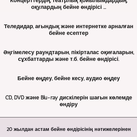
Концерттердің, театрлық қойылымдардың,
-
оқулардың бейне өндірісі ...
Agentur
Videoproduktion
сізге
Концерттерді,
Теледидар, ағындық және интернетке арналған
бір
театр
бейне есептер
уақытта
қойылымдарын,
бірнеше
оқуларды
Бейнежурналист
камерамен
және
Әңгімелесу раундтарын, пікірталас оқиғаларын,
ретінде
бейне
т.б
сұхбаттарды және т.б. бейне өндірісі.
көп
жазуды
бейнежазбаларды
жылдардан
ұсынады.
түсіру
Біз
бері
Біз
үшін
Бейне өңдеу, бейне кесу, аудио өңдеу
сұхбаттарды,
мол
бір
біз
дөңгелек
тәжірибе
типті
үнемі
Оқиғаларды,
үстелдерді,
жинақталды.
камераларды
мультикамера
CD, DVD және Blu-ray дискілерін шағын көлемде
концерттерді,
пікірталас
Нәтижесінде
қолданамыз.
әдісін
өндіру
сұхбаттарды
оқиғаларын
бірнеше
Бұл
қолданамыз.
және
және
жүздеген
тіпті
Сахналық
Сізге
т.б.
т.б.
телерепортаждар
4K/UHD
қойылымның
аз
бейнежазбаны
жазу
мен
форматында
көптеген
20 жылдан астам бейне өндірісінің нәтижелерінен
мөлшерде
түсіру
үшін
бейнерепортаждар
бірдей
аймақтары