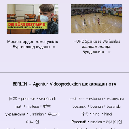
суретті,
болады.
ықшам
үнемдейді.
мәтінді
Бейнежазба
дискілерде
және
аудиториясыз
электрондық
бейне
талқылаулар
құрамдас
материалды
болса,
бөліктер
жасауды
техникалық
болмағандықтан,
және
«UHC Sparkasse Weißenfels
Мектептердегі кемсітушілік
күш
бұл
жылдам жолда:
- Бургенланд ауданы ...»
біріктіруді
азаяды.
ықтимал
Бундеслига ... »
қамтиды.
осалдық
Сондай-
және
ақ
деректердің
біз
жоғалу
олардың
себебі
BERLIN - Agentur Videoproduktion шекарадан өту
немесе
жоқ.
басқа
Музыка
көздерден
日本 • japanese • seapánach
мен
eesti keel • estonian • estonyaca
алынған
бейнеге
malti • maltese • মাল্টিজ
bosanski • bosnian • bosanski
бейнелерді
арналған
українська • ukrainian • 우크라
हिन्दी • hindi • hindi
кесеміз.
Blu-
이나 인
Русский • russian • 러시아인
Егер
ray