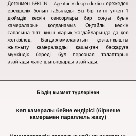
Дегенмен, BERLIN - Agentur Videoproduktion ережеден
ерекшелік болып табылады. Біз бір типті үлкен 1
дюймдік кескін сенсорлары бар соңғы буын
камераларын қолданамыз. Оңтайлы кескін
сапасына тіпті қиын жарық жағдайларында да қол
жеткізіледі. Бағдарламаланатын қозғалтқышты
жылжыту камераларды қашықтан басқаруға
мүмкіндік береді, бұл персонал талаптарын
азайтады және шығындарды азайтады.
Біздің қызмет түрлерінен
Көп камералы бейне өндірісі (бірнеше
камерамен параллель жазу)
BERLIN